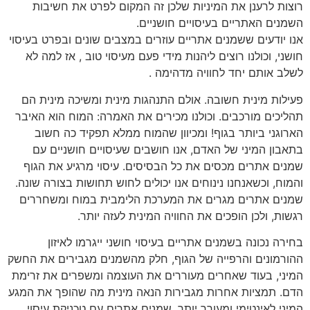
רוצות לרענן את המיניות שלכן זה המקום לפרט את חשיבות
השמנים האתריים בעיסויים חושניים.
אנו יודעים ששמנים אתריים עוזרים במצבים שונים ובפרט בעיסוי
חושני, וכולנו רוצים ליהנות מידי פעם מעיסוי טוב , אז למה לא
לשלב אותם יחד לחוויה מדהימה .
פעילות מינית חשובה. אולם התנהגות מינית ומשיכה מינית הם
תהליכים מורכבים. וכולנו מכירים את האמרה: המוח הוא האיבר
הארוגני ביותר בגוף! ומכיוון שהמוח ממלא תפקיד כה חשוב
בתאבון המיני של האדם, אנו חושבים שעיסויים חושניים עם
שמנים אתרים מכסים את כל הבסיסים. עיסוי מרגיע את הגוף
והמוח, וכשאנחנו נינוחים אנו יכולים לחוש תחושות בצורה שונה.
שמנים אתרים מגרים את המערכת הלימבית במוח ומשחררים
רגשות, ולכן הופכים את החוויה המינית לעזה יותר.
בחירה נכונה בשמנים אתריים בעיסוי חושני ייגרמו לאיזון
ההורמונים והרפייה של הגוף, חלק מהשמנים מגבירים את החשק
המיני, בעוד שאחרים מעוררים את העוצמה ומשפרים את זרימת
הדם. תמציות אחרות מגבירות הנאה מינית מה שהופך את המגע
המיני לאינטימי ומעורר יותר. שמנים אתרים עם טכניקת עיסוי