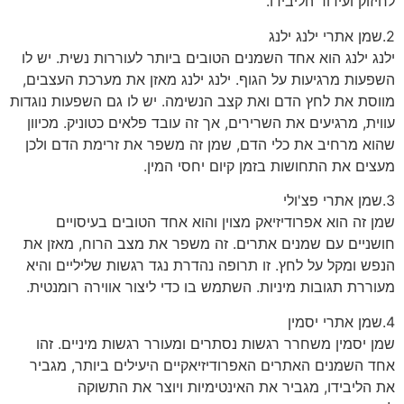
לחיזוק ועידוד הליבידו.
2.שמן אתרי ילנג ילנג
ילנג ילנג הוא אחד השמנים הטובים ביותר לעוררות נשית. יש לו
השפעות מרגיעות על הגוף. ילנג ילנג מאזן את מערכת העצבים,
מווסת את לחץ הדם ואת קצב הנשימה. יש לו גם השפעות נוגדות
עווית, מרגיעים את השרירים, אך זה עובד פלאים כטוניק. מכיוון
שהוא מרחיב את כלי הדם, שמן זה משפר את זרימת הדם ולכן
מעצים את התחושות בזמן קיום יחסי המין.
3.שמן אתרי פצ'ולי
שמן זה הוא אפרודיזיאק מצוין והוא אחד הטובים בעיסויים
חושניים עם שמנים אתרים. זה משפר את מצב הרוח, מאזן את
הנפש ומקל על לחץ. זו תרופה נהדרת נגד רגשות שליליים והיא
מעוררת תגובות מיניות. השתמש בו כדי ליצור אווירה רומנטית.
4.שמן אתרי יסמין
שמן יסמין משחרר רגשות נסתרים ומעורר רגשות מיניים. זהו
אחד השמנים האתרים האפרודיזיאקיים היעילים ביותר, מגביר
את הליבידו, מגביר את האינטימיות ויוצר את התשוקה