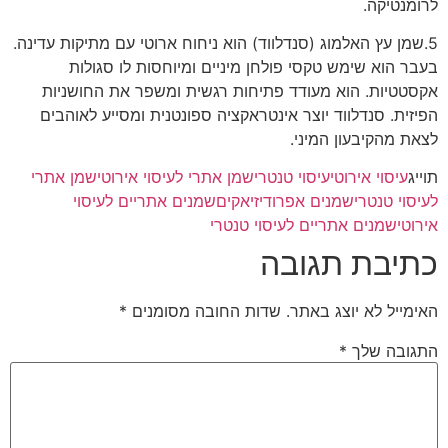
לרומנטיקה.
5.שמן עץ האלמוג (סנדלווד) הוא ניחוח ארוטי עם מתיקות עדינה.
בעבר הוא שימש טקסי פולחן מיניים ומיוחסות לו סגולות
אקסטטיות. הוא מעודד פתיחות רגשית ומשפר את החושניות
הפיזית. סנדלווד יוצר אינטראקציה ספונטנית ומסייע לאוהבים
לצאת מהקיבעון המיני.
תוייג
עיסוי אירוטי
עיסוי טנטרי
שמן אתרי לעיסוי אירוטי
שמן אתרי
לעיסוי טנטרי
שמנים אפרודיזיאקים
שמנים אתריים לעיסוי
אירוטי
שמנים אתריים לעיסוי טנטרי
כתיבת תגובה
האימייל לא יוצג באתר.
שדות החובה מסומנים
*
התגובה שלך
*