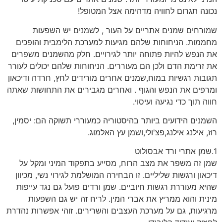
נכונה תגרום לחוויה מדהימה אצל המטופל!
שמורחים שמנים אתריים על העור , לשמנים יש השפעות
מחממות. הניחוחות שלהם מגיעות למערכת הלימבית והופכים
את הנפש להיות פתוחה יותר לגירויים. חלק מהשמנים משפרים
את זרימת הדם ולכן הם מעוררים. הניחוחות שלהם יכולים לעורר
תגובות רגשיות במוח,שמנים אחרים מורידים לחץ, חרדה ודיכאון
ומרפים את הנפש והגוף . ואחרים מגבירים את התחושות שאתה
חווה תוך כדי נגיעה ועיסוי.
השמנים הידועים ביותר בהיסטוריה כמעוררי תשוקה הם: יסמין,
רוז, אילנג אילנג,פצ'ולי,ושמן עץ האלמוג.
1.שמן אתרי ורד אבסולוט
שמן זה משפר את מצב הרוח, מסייע בתפקוד המיני ומקל על
דיכאון ורגשות שליליים. זו הבחירה המושלמת לגירוי נשי, מכיוון
שהיא מעוררת רגשות חיוביים. שמן ורדים פועל גם נגד עייפות
מינית והוא ממריץ את אברי המין. לריח זה יש גם השפעות
מרגיעות, גם על מערכת העצבים והשרירים. זוהי אפשרות נהדרת